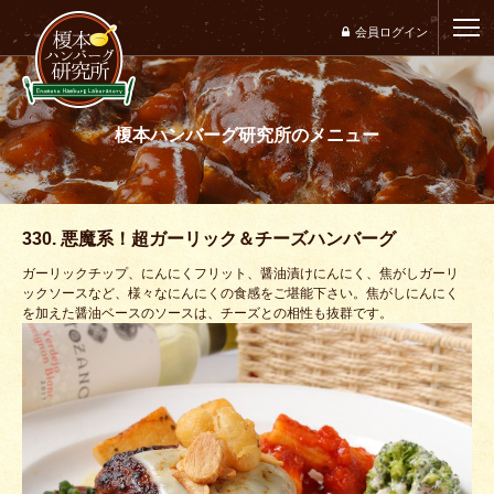
会員ログイン
榎本ハンバーグ研究所のメニュー
ホーム
研究所のこだわり
メニュー
330. 悪魔系！超ガーリック＆チーズハンバーグ
ガーリックチップ、にんにくフリット、醤油漬けにんにく、焦がしガーリ
店舗案内
ックソースなど、様々なにんにくの食感をご堪能下さい。焦がしにんにく
を加えた醤油ベースのソースは、チーズとの相性も抜群です。
アクセス案内
研究所レポート・メディア実績
よくある質問・お問い合わせ
会社概要