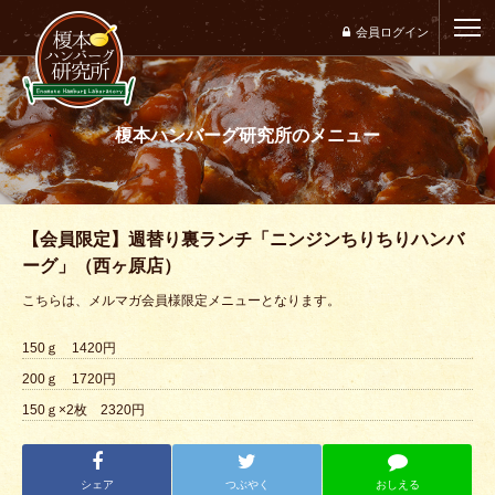
会員ログイン
榎本ハンバーグ研究所のメニュー
ホーム
研究所のこだわり
メニュー
【会員限定】週替り裏ランチ「ニンジンちりちりハンバ
ーグ」（西ヶ原店）
店舗案内
こちらは、メルマガ会員様限定メニューとなります。
アクセス案内
150ｇ 1420円
研究所レポート・メディア実績
200ｇ 1720円
150ｇ×2枚 2320円
よくある質問・お問い合わせ
会社概要
シェア
つぶやく
おしえる